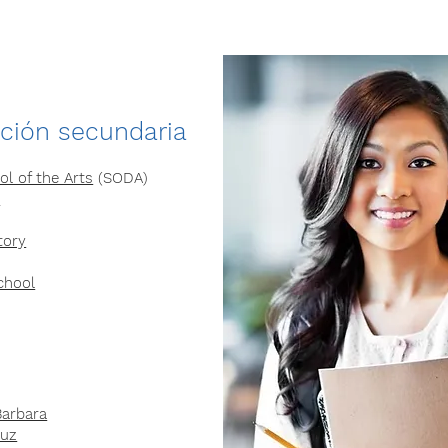
ación secundaria
l of the Arts
(SODA)
l
tory
chool
Barbara
ruz