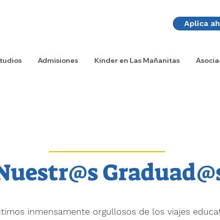
Aplica a
tudios
Admisiones
Kinder en Las Mañanitas
Asocia
Nuestr@s Graduad@
timos inmensamente orgullosos de los viajes educat