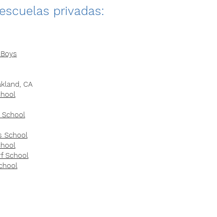
escuelas privadas:
 Boys
kland, CA
chool
c School
s School
chool
f School
chool