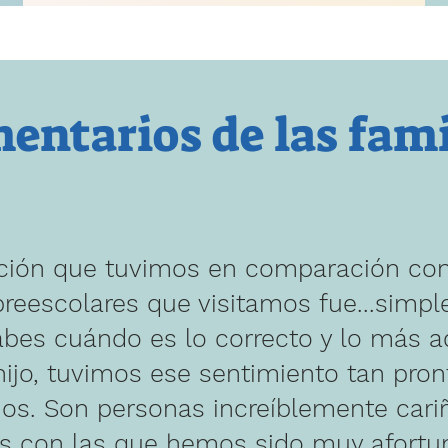
entarios de las fami
ción que tuvimos en comparación con
preescolares que visitamos fue...simp
abes cuándo es lo correcto y lo más 
hijo, tuvimos ese sentimiento tan pr
os. Son personas increíblemente cari
s con las que hemos sido muy afortu