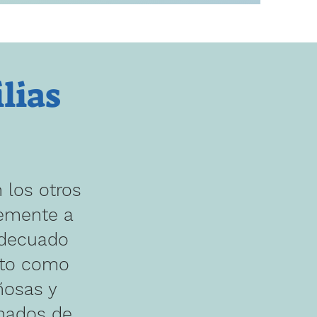
lias
 los otros
lemente a
adecuado
onto como
ñosas y
nados de