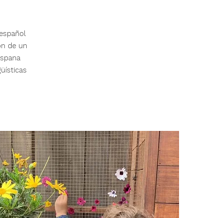
 español
ón de un
ispana
üísticas