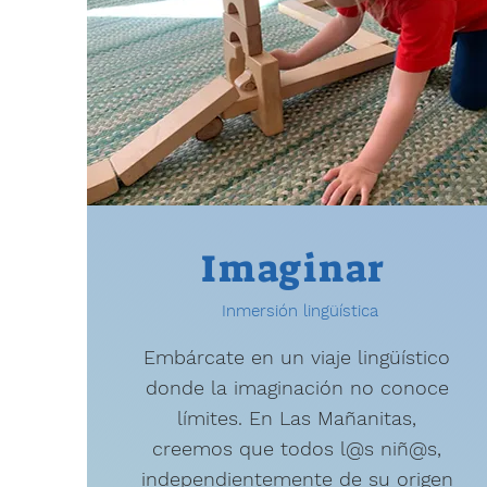
Imaginar
Inmersión lingüística
Embárcate en un viaje lingüístico
donde la imaginación no conoce
límites. En Las Mañanitas,
creemos que todos l@s niñ@s,
independientemente de su origen