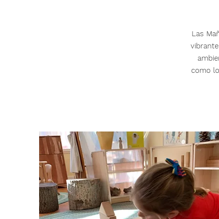
Las Mañ
vibrante
ambie
como los