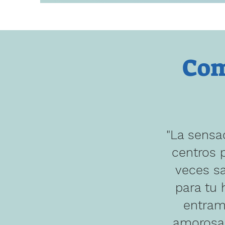
Com
"La sensa
centros 
veces s
para tu 
entram
amorosa